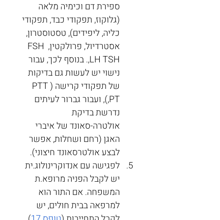
ספירת דם וכימיה מלאה 
(גלוקוז, תפקודי כבד, תפקודי 
כליה, ליפידים), טסטוסטרון, 
אסטרדיול, פרולקטין, FSH 
,LH TSH. בנוסף לכך, עבור 
נישוי יש לעשות גם בדיקות 
של תפקודי קרישה (PTT 
,PT), ועבור גברור לעיתים 
נדרשת בדיקת 
אולטרה-סאונד של איברי 
האגן (רחם ושחלות, אפשר 
לבצע אולטרסאונד חיצוני).
לפגישה עם אנדוקרינולוג.ית 
יש לקבל הפניה מרופא.ת 
המשפחה. אם התור הוא 
למרפאה בבית חולים, יש 
לקבל התחייבות (
טופס 17
) 