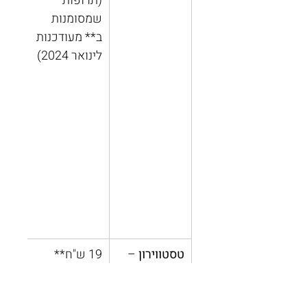
(תרופות 
שמסומנות 
ב** מעודכנות 
לינואר 2024)
טסטווירון
 – 
19 ש"ח**
20.20 
זריקה.
TESTOVIRO