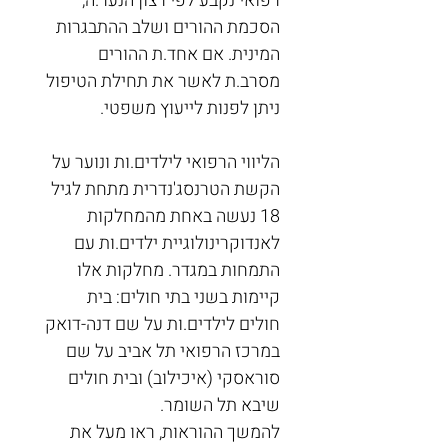
רפואי נקבע לפי רצון הנער.ה, 
הסכמת ההורים ושלב ההתבגרות 
המינית. אם אחד.ת ההורים 
מסרב.ת לאשר את תחילת הטיפול 
ניתן לפנות לייעוץ משפטי. 
הליווי הרפואי לילדים.ות ונוער על 
הקשת הטרנסג'נדרית מתחת לגיל 
18 נעשה באחת מהמחלקות 
לאנדוקרינולוגיית ילדים.ות עם 
התמחות במגדר. מחלקות אלו 
קיימות בשני בתי חולים: בית 
חולים לילדים.ות על שם דנה-דואק 
במרכז הרפואי תל אביב על שם 
סוראסקי (איכילוב) ובית חולים 
שיבא תל השומר.
להמשך ההוראות, ראו מעל את 