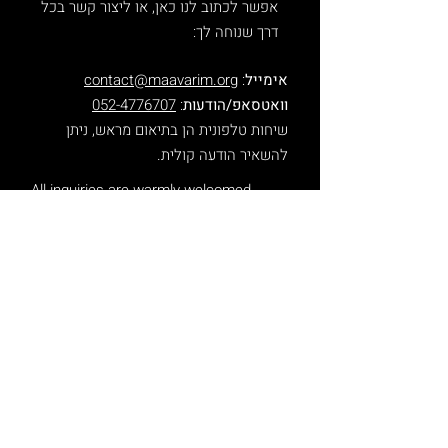
אפשר לכתוב לנו כאן, או ליצור קשר בכל
דרך שנוחה לך:
אימייל
:
contact@maavarim.org
וואטסאפ/הודעות
:
052-4776707
שיחות טלפונית הן בתיאום מראש, ניתן
להשאיר הודעה קולית.
.All inquiries are warmly welcomed
You can write to us here or contact us
in any way that works best for you:
Email
:
contact@maavarim.org
Phone/Whatsapp
:
052-4776707
Phone calls are by appointment, you may
leave voice messages.
שם פרטי / First Name
שם משפחה / Surname