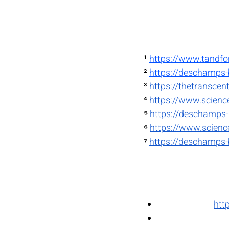
¹
https://www.tandf
²
https://deschamps-
³
https://thetranscen
⁴
https://www.scienc
⁵
https://deschamps-
⁶
https://www.scienc
⁷
https://deschamps-
htt