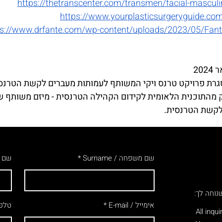
https://thetranscenter.com/transmen/facial-masculi
https://www.yourplasticsurgeryguide.com
ps://www.drfante.com/wp-content/uploads/2023/05/Fant
20
גרת פרויקט טרנס ויקי המשותף לעמותות מעברים לקשת הטרנסית
מהתוכנית הלאומית לקידום הקהילה הטרנסית - מיזם משותף של
לקשת הטרנסית.
שם משפחה / Surname
שם פרטי
נוחה לך:
אימייל / E-mail
טלפון / er