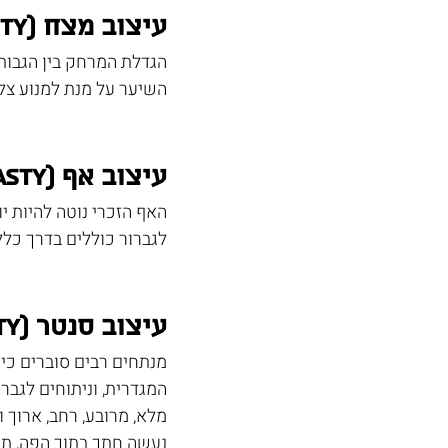
עיצוב מצח (Forehead augmentation / Frontal cranioplasty)
הגדלת המרחק בין הגבות 
השיער על מנת למנוע צל
עיצוב אף (Rhinoplasty)
האף הזכרי נוטה להיות יו
לגברור כוללים בדרך כלל 
עיצוב סנטר (Chin Recontouring / Genioplasty / Mentoplasty)
מנתחים רבים סוברים כי
המגדרית, וניתוחים לגברו
מלא, מרובע, רחב, ארוך ו
נעשה חתך בתוך הפה, תו