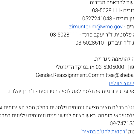
שת להתאמה מגדרית.
03-502811
ם - 0527241043
ים - 
zimuntorim@wmc.gov
טית, ד"ר יעקב פרנד - 03-5028111
יניב דגן - 03-5028610
ה להתאמה מגדרית.
וקד הדיגיטלי
Gender.Reassignment.Committee@sheba.g
ייעוץ אונליין
על כירורגיית פה ולסת לאוכלוסיה הטרנסית - ד"ר רן יהלום.
"ב בבי"ח מאיר מציעה ניתוחים פלסטים כחלק מסל השירותים עב
לסטיקאי מומחה. ראש הצוות לנישוי פנים וניתוחים עליונים במרכ
וק
 "רפואת להט"ב במאיר"