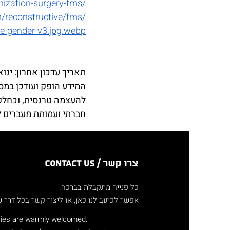
nization-surgery-fms/
/reconstructive/fms/
e-gender-v3.jpg.webp
תאריך עדכון אחרון: ינואר 24
המידע הופק ועודכן במס
להעצמה טרנסית, וכחלק 
חברתי ועמותת מעברים 
צרו קשר / Contact us
כל פנייה מתקבלת בברכה.
אפשר לכתוב לנו כאן, או ליצור קשר בכל דרך ש
.All inquiries are warmly welcomed