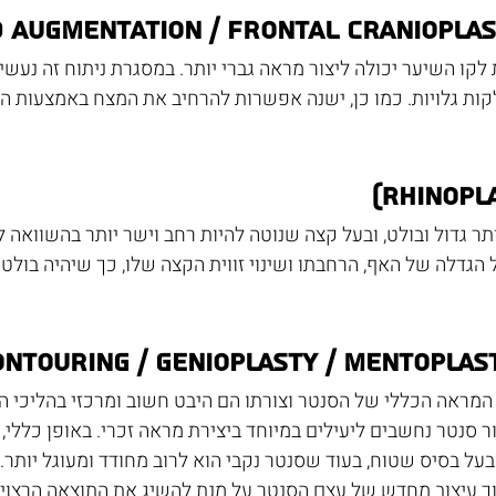
לקו השיער יכולה ליצור מראה גברי יותר. במסגרת ניתוח זה נעשים
קות גלויות. כמו כן, ישנה אפשרות להרחיב את המצח באמצעות ה
תר גדול ובולט, ובעל קצה שנוטה להיות רחב וישר יותר בהשוואה ל
הגדלה של האף, הרחבתו ושינוי זווית הקצה שלו, כך שיהיה בולט י
 המראה הכללי של הסנטר וצורתו הם היבט חשוב ומרכזי בהליכי 
ר סנטר נחשבים ליעילים במיוחד ביצירת מראה זכרי. באופן כללי, ס
בעל בסיס שטוח, בעוד שסנטר נקבי הוא לרוב מחודד ומעוגל יותר. 
ך עיצוב מחדש של עצם הסנטר על מנת להשיג את התוצאה הרצויה. 