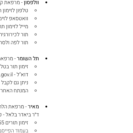
וולפסון 
- מרפאת ק
טלפון לזימון תורים -‭1
וואטסאפ לזימון תורי
מייל לזימון תור
תור לכירורגיה פלס
תור לפה ולסת, ד"ר ‭‭‬
תל השומר
 - מרפא
זימון תור בטלפון - 03-5305000 או במ
דוא"ל - 
ov.il
ניתן גם לקבל 
המנתח האחראי 
מאיר 
- מרפאת הלהט
ד״ר ביאדר בלאל - פ
זימון תורים 09-7471555
בעמוד הפייסב