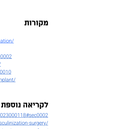
מקורות
ation/
c0002
/
b0010
mplant/
לקריאה נוספת
181023000118#sec0002
culinization-surgery/