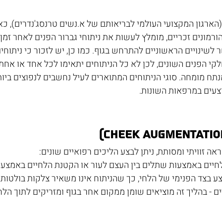
פי המלצות ה-WPATH (הארגון המקצועי העולמי לבריאותם של א.נשים טרנסג'נדרי
ורמונים זכריים, מומלץ לעשות את ניתוחי גברור הפנים לאחר זמן
 לשינויים הראשוניים להתרחש בגוף. כמו כן, יש לזכור כי ניתוחי
קי הפנים השונים, לכן לא כל הניתוחים יתאימו לכל אחד או אחת 
נתח מומחה. סוגי הניתוחים המתוארים לעיל נחשבים לנפוצים ביות
וצעים במרפאות השונות.
ה זוויתי ומסותת, ניתן לבצע הליכים רפואיים שונים:
לחיים באמצעות שתלים בין העצם לעור או הקטנת הלחיים באמצעו
 בצד הפנימי של הלחי, כך שהניתוח אינו משאיר צלקות בולטות.
- בהליך זה מוציאים שומן ממקום אחר בגוף ומזריקים לתוך הלחי 