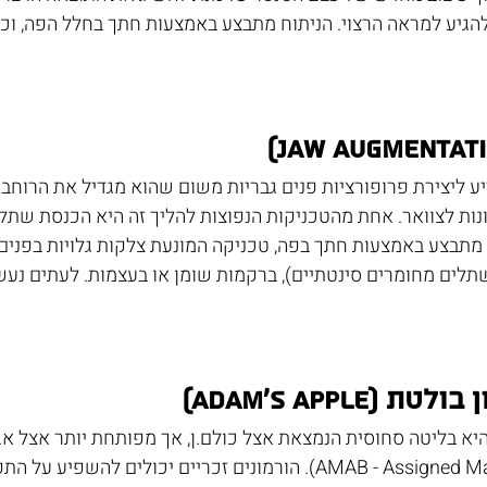
יע למראה הרצוי. הניתוח מתבצע באמצעות חתך בחלל הפה, וכך
 ליצירת פרופורציות פנים גבריות משום שהוא מגדיל את הרוחב ה
ות לצוואר. אחת מהטכניקות הנפוצות להליך זה היא הכנסת שתל 
 מתבצע באמצעות חתך בפה, טכניקה המונעת צלקות גלויות בפנים
לים מחומרים סינטתיים), ברקמות שומן או בעצמות. לעתים נעש
(Adam's apple)
 היא בליטה סחוסית הנמצאת אצל כולם.ן, אך מפותחת יותר אצל א.
בלידתם.ן (AMAB - Assigned Male and Birth). הורמונים זכריים יכולים