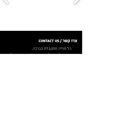
צרו קשר / Contact us
כל פנייה מתקבלת בברכה.
אפשר לכתוב לנו כאן, או ליצור קשר בכל
דרך שנוחה לך:
אימייל
:
contact@maavarim.org
וואטסאפ/הודעות
:
052-4776707
שיחות טלפונית הן בתיאום מראש, ניתן
להשאיר הודעה קולית.
.All inquiries are warmly welcomed
You can write to us here or contact us
in any way that works best for you: